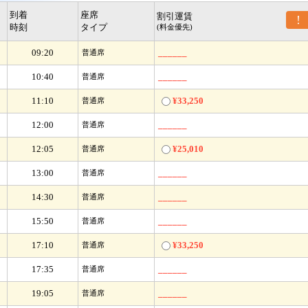
到着
座席
割引運賃
!
時刻
タイプ
(料金優先)
09:20
______
普通席
10:40
______
普通席
11:10
¥33,250
普通席
12:00
______
普通席
12:05
¥25,010
普通席
13:00
______
普通席
14:30
______
普通席
15:50
______
普通席
17:10
¥33,250
普通席
17:35
______
普通席
19:05
______
普通席