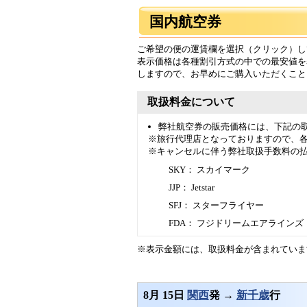
国内航空券
ご希望の便の運賃欄を選択（クリック）し
表示価格は各種割引方式の中での最安値を
しますので、お早めにご購入いただくこと
取扱料金について
弊社航空券の販売価格には、下記の
※旅行代理店となっておりますので、
※キャンセルに伴う弊社取扱手数料の
SKY： スカイマーク
JJP： Jetstar
SFJ： スターフライヤー
FDA： フジドリームエアラインズ
※表示金額には、取扱料金が含まれていま
8月 15日
関西
発 →
新千歳
行