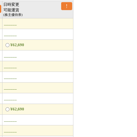
日時変更
!
可能運賃
(株主優待券)
______
______
¥62,690
______
______
______
______
______
¥62,690
______
______