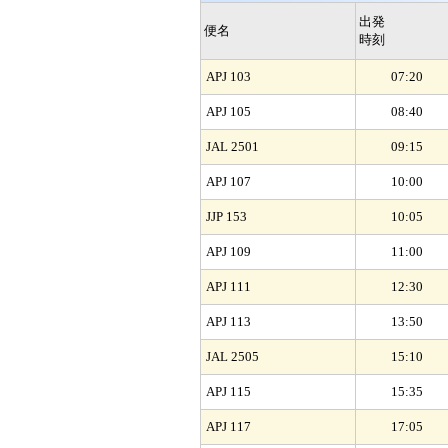
出発
便名
時刻
APJ 103
07:20
APJ 105
08:40
JAL 2501
09:15
APJ 107
10:00
JJP 153
10:05
APJ 109
11:00
APJ 111
12:30
APJ 113
13:50
JAL 2505
15:10
APJ 115
15:35
APJ 117
17:05