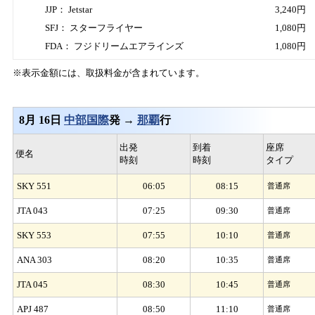
JJP： Jetstar
3,240円
SFJ： スターフライヤー
1,080円
FDA： フジドリームエアラインズ
1,080円
※表示金額には、取扱料金が含まれています。
8月 16日
中部国際
発 →
那覇
行
出発
到着
座席
便名
時刻
時刻
タイプ
SKY 551
06:05
08:15
普通席
JTA 043
07:25
09:30
普通席
SKY 553
07:55
10:10
普通席
ANA 303
08:20
10:35
普通席
JTA 045
08:30
10:45
普通席
APJ 487
08:50
11:10
普通席