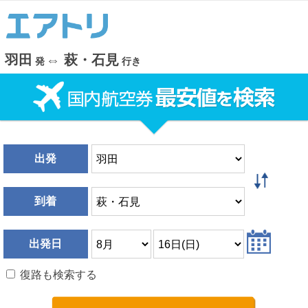
羽田
⇔
萩・石見
発
行き
出発
到着
出発日
復路も検索する