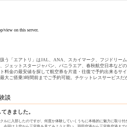
扱う「エアトリ」はJAL、ANA、スカイマーク、フジドリー
、ジェットスタージャパン、バニラエア、春秋航空日本などの
ト料金の最安値を探して航空券を片道・往復で予約出来るサイ
最大ご搭乗3時間前までご予約可能。チケットレスサービスだ
験談
してきました。
クルに入部したのですが、何度か体験していくうちに本格的に魅力に取り付
、今回は上空から三宅島を見てみようと思い、羽田空港から三宅島空港まで