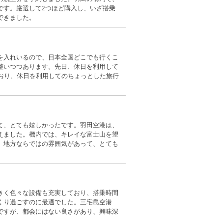
です。厳選して2つほど購入し、いざ搭乗
できました。
を入れいるので、日本全国どこでも行くこ
整いつつあります。先日、休日を利用して
おり、休日を利用してのちょっとした旅行
て、とても嬉しかったです。羽田空港は、
えました。機内では、キレイな富士山を望
、地方ならではの雰囲気があって、とても
きく色々な設備も充実しており、搭乗時間
くり過ごすのに最適でした。三宅島空港
ですが、都会にはない良さがあり、興味深