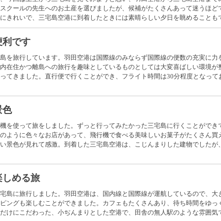
スクールの先生へのお土産を選びましたが、候補がたくさんあって迷うほど
にきれいで、三宅島空港に到着したときには素晴らしい夕日を眺めることも
便利です
島を旅行しています。羽田空港は国際線のみならず国際線の便数の充実に力
内在住かつ離島への旅行を趣味としているものとしては大変喜ばしい環境が
ってきました。直行便で行くことができ、フライト時間は30分程度となって
景色
機を使って旅をしました。ずっと行ってみたかった三宅島に行くことができ
のように色々なお店があって、飛行機で食べる美味しいお菓子がたくさん買
い景色が見れて感激。到着した三宅島空港は、こじんまりした建物でしたが
楽しめる旅
宅島に旅行しました。羽田空港は、国内線と国際線が運航しているので、大
ピングも楽しむことができました。カフェもたくさんあり、待ち時間をゆっ
だけにこだわった、小ぢんまりとした空港で、田舎の無人駅のような雰囲気