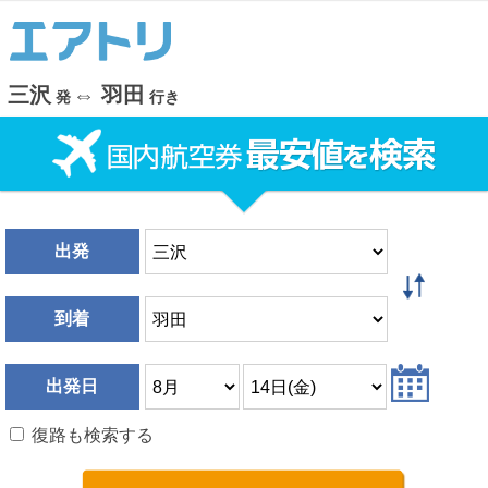
三沢
⇔
羽田
発
行き
出発
到着
出発日
復路も検索する